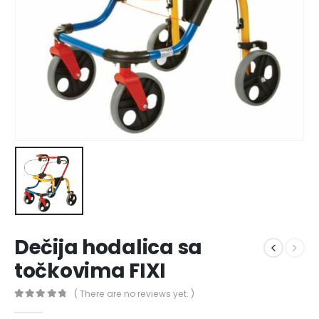
Dečija hodalica sa
točkovima FIXI
( There are no reviews yet. )
0
out of 5