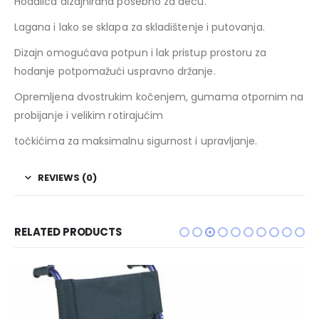
Hodalica dizajnirana posebno za decu.
Lagana i lako se sklapa za skladištenje i putovanja.
Dizajn omogućava potpun i lak pristup prostoru za
hodanje potpomažući uspravno držanje.
Opremljena dvostrukim kočenjem, gumama otpornim na
probijanje i velikim rotirajućim
točkićima za maksimalnu sigurnost i upravljanje.
REVIEWS (0)
RELATED PRODUCTS