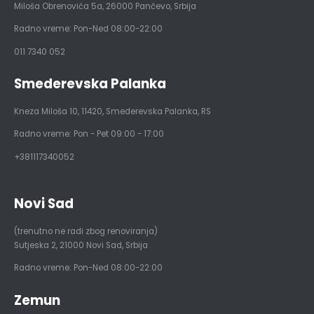
Miloša Obrenovića 5a
,
26000
Pančevo, Srbija
Radno vreme: Pon-Ned 08:00-22:00
011 7340 052
Smederevska Palanka
Kneza Miloša 10
,
11420
,
Smederevska Palanka
,
RS
Radno vreme: Pon - Pet 09:00 - 17:00
+381117340052
Novi Sad
(trenutno ne radi zbog renoviranja)
Sutjeska 2
,
21000
Novi Sad, Srbija
Radno vreme: Pon-Ned 08:00-22:00
Zemun