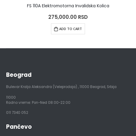
FS 110A Elektromotorna Invalidska Kolica
275,000.00
RSD
ADD TO CART
Beograd
Bulevar Kralja Aleksandra (Veleprodaja)
,
11000
Beograd, Srbija
11000
Radno vreme: Pon-Ned 08:00-22:00
011 7340 052
Pančevo