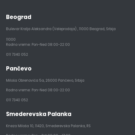
Beograd
Bulevar Kralja Aleksandra (Veleprodaja)
,
11000
Beograd, Srbija
11000
Radno vreme: Pon-Ned 08:00-22:00
011 7340 052
Pančevo
Miloša Obrenovića 5a
,
26000
Pančevo, Srbija
Radno vreme: Pon-Ned 08:00-22:00
011 7340 052
Smederevska Palanka
Kneza Miloša 10
,
11420
,
Smederevska Palanka
,
RS