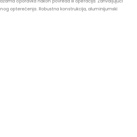
u fazama oporavka nakon povreda ili operacija. Zahvaljujući
anog opterećenja. Robustna konstrukcija, aluminijumski