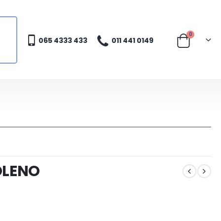
0
065 4333 433
011 441 0149
OLENO