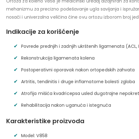
Ortoza za koleno V858 je medicinski uređaj dizajniran za kont
mehanizmu za precizno podešavanje ugla savijanja i ispružan
nosači i univerzalna veličina čine ovu ortozu izborom broj jeda
Indikacije za korišćenje
Povrede prednjih i zadnjih ukrštenih ligamenata (ACL,
Rekonstrukcija ligamenata kolena
Postoperativni oporavak nakon ortopedskih zahvata
Artritis, tendinitis i druge inflamatorne bolesti zgloba
Atrofija mišića kvadricepsa usled dugotrajne nepokret
Rehabilitacija nakon uganuća i istegnuća
Karakteristike proizvoda
Model: V858