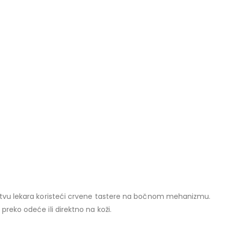
tstvu lekara koristeći crvene tastere na bočnom mehanizmu.
reko odeće ili direktno na koži.