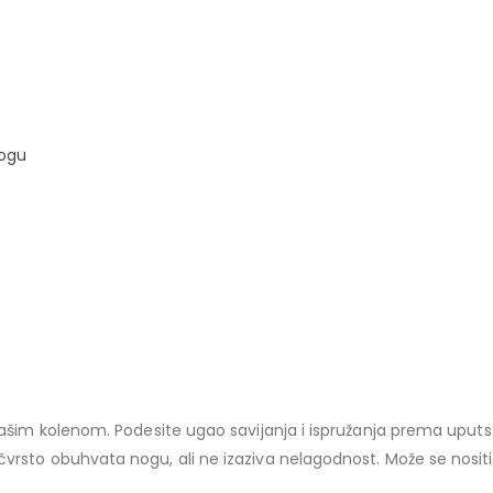
nogu
 vašim kolenom. Podesite ugao savijanja i ispružanja prema upu
rsto obuhvata nogu, ali ne izaziva nelagodnost. Može se nositi p