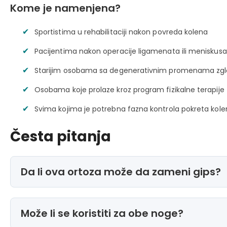
Kome je namenjena?
Sportistima u rehabilitaciji nakon povreda kolena
Pacijentima nakon operacije ligamenata ili meniskusa
Starijim osobama sa degenerativnim promenama zg
Osobama koje prolaze kroz program fizikalne terapije
Svima kojima je potrebna fazna kontrola pokreta kol
Česta pitanja
Da li ova ortoza može da zameni gips?
Može li se koristiti za obe noge?