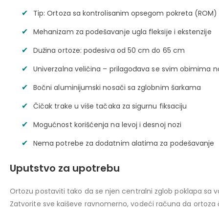
Tip: Ortoza sa kontrolisanim opsegom pokreta (ROM)
Mehanizam za podešavanje ugla fleksije i ekstenzije
Dužina ortoze: podesiva od 50 cm do 65 cm
Univerzalna veličina – prilagođava se svim obimima 
Bočni aluminijumski nosači sa zglobnim šarkama
Čičak trake u više tačaka za sigurnu fiksaciju
Mogućnost korišćenja na levoj i desnoj nozi
Nema potrebe za dodatnim alatima za podešavanje
Uputstvo za upotrebu
Ortozu postaviti tako da se njen centralni zglob poklapa sa
Zatvorite sve kaiševe ravnomerno, vodeći računa da ortoza čv