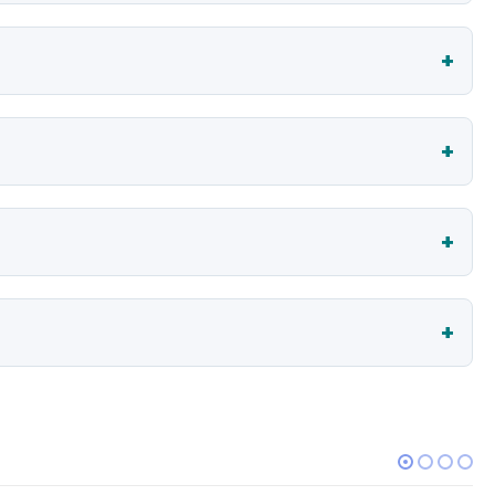
+
+
+
+