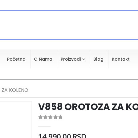
Početna
O Nama
Proizvodi
Blog
Kontakt
 ZA KOLENO
V858 OROTOZA ZA K
0
out of 5
14,990.00
RSD