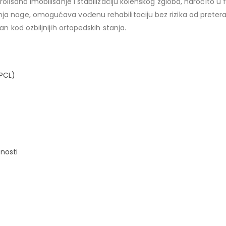
rolisano imobilisanje i stabilizaciju kolenskog zgloba, naročito 
ja noge, omogućava vođenu rehabilitaciju bez rizika od preter
n kod ozbiljnijih ortopedskih stanja.
 PCL)
nosti