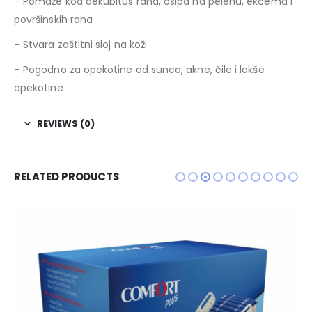
– Pomaže kod dekubitus rana, osipa na pelenu, ekcema i
površinskih rana
– Stvara zaštitni sloj na koži
– Pogodno za opekotine od sunca, akne, čile i lakše
opekotine
REVIEWS (0)
RELATED PRODUCTS