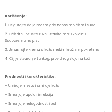
Korišćenje:
1. Osigurajte da je mesto gde nanosimo čisto i suvo
2. Očistite i osušite ruke i stavite malu količinu
Sudocrema na prst
3. Umasirajte kremu u kožu mekim kružnim pokretima
4. Cilj je stvaranje tankog, providnog sloja na koži.
Prednosti i karakteristike:
– Umiruje mesto i umiruje kožu
– Smanjuje upalu i infekciju
– Smanjuje nelagodnost i bol