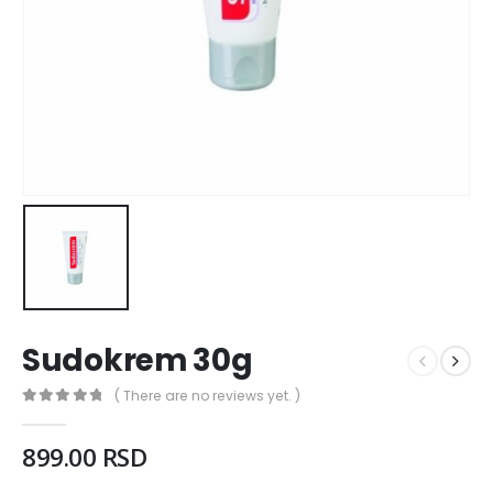
Sudokrem 30g
( There are no reviews yet. )
0
out of 5
899.00
RSD