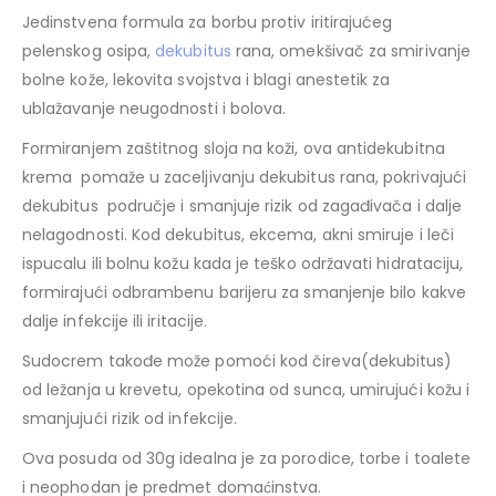
Jedinstvena formula za borbu protiv iritirajućeg
pelenskog osipa,
dekubitus
rana, omekšivač za smirivanje
bolne kože, lekovita svojstva i blagi anestetik za
ublažavanje neugodnosti i bolova.
Formiranjem zaštitnog sloja na koži, ova antidekubitna
krema pomaže u zaceljivanju dekubitus rana, pokrivajući
dekubitus područje i smanjuje rizik od zagađivača i dalje
nelagodnosti. Kod dekubitus, ekcema, akni smiruje i leči
ispucalu ili bolnu kožu kada je teško održavati hidrataciju,
formirajući odbrambenu barijeru za smanjenje bilo kakve
dalje infekcije ili iritacije.
Sudocrem takođe može pomoći kod čireva(dekubitus)
od ležanja u krevetu, opekotina od sunca, umirujući kožu i
smanjujući rizik od infekcije.
Ova posuda od 30g idealna je za porodice, torbe i toalete
i neophodan je predmet domaćinstva.