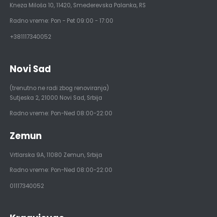
Kneza Miloša 10
,
11420
,
Smederevska Palanka
,
RS
Radno vreme: Pon - Pet 09:00 - 17:00
+381117340052
Novi Sad
(trenutno ne radi zbog renoviranja)
Sutjeska 2
,
21000
Novi Sad, Srbija
Radno vreme: Pon-Ned 08:00-22:00
Zemun
Vrtlarska 9A
,
11080
Zemun, Srbija
Radno vreme: Pon-Ned 08:00-22:00
01117340052