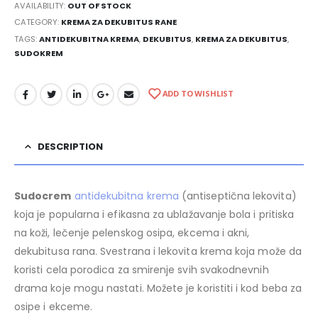
AVAILABILITY:
OUT OF STOCK
CATEGORY:
KREMA ZA DEKUBITUS RANE
TAGS:
ANTIDEKUBITNA KREMA
,
DEKUBITUS
,
KREMA ZA DEKUBITUS
,
SUDOKREM
ADD TO WISHLIST
DESCRIPTION
Sudocrem
antidekubitna krema
(antiseptična lekovita)
koja je popularna i efikasna za ublažavanje bola i pritiska
na koži, lečenje pelenskog osipa, ekcema i akni,
dekubitusa rana. Svestrana i lekovita krema koja može da
koristi cela porodica za smirenje svih svakodnevnih
drama koje mogu nastati. Možete je koristiti i kod beba za
osipe i ekceme.